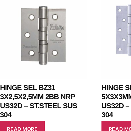
HINGE SEL BZ31
HINGE S
3X2,5X2,5MM 2BB NRP
5X3X3M
US32D – ST.STEEL SUS
US32D –
304
304
READ MORE
READ M