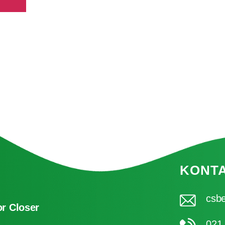
KONT
csbe
r Closer
021