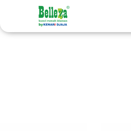
Home
/ Products tagged “engsel pintu kayu”
en
Showing all 2 results