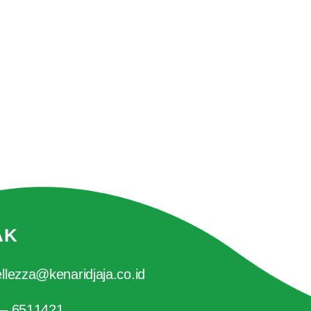
AK
llezza@kenaridjaja.co.id
 – 6511421