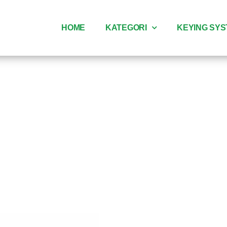
HOME
KATEGORI
KEYING SY
gsel pintu k